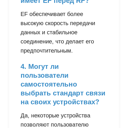
имеет EF перед RF?
EF обеспечивает более
высокую скорость передачи
данных и стабильное
соединение, что делает его
предпочтительным.
4. Могут ли
пользователи
самостоятельно
выбрать стандарт связи
на своих устройствах?
Да, некоторые устройства
позволяют пользователю