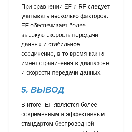
При сравнении EF и RF следует
учитывать несколько факторов.
EF обеспечивает более
высокую скорость передачи
данных и стабильное
соединение, в то время как RF
имеет ограничения в диапазоне
и скорости передачи данных.
5. ВЫВОД
В итоге, EF является более
современным и эффективным
стандартом беспроводной