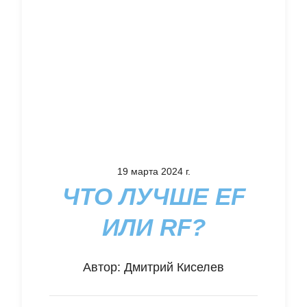
19 марта 2024 г.
ЧТО ЛУЧШЕ EF
ИЛИ RF?
Автор:
Дмитрий Киселев