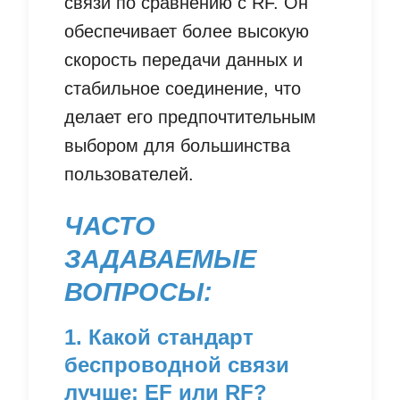
связи по сравнению с RF. Он
обеспечивает более высокую
скорость передачи данных и
стабильное соединение, что
делает его предпочтительным
выбором для большинства
пользователей.
ЧАСТО
ЗАДАВАЕМЫЕ
ВОПРОСЫ:
1. Какой стандарт
беспроводной связи
лучше: EF или RF?