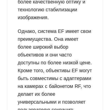
более качественную оптику и
технологию стабилизации
изображения.
Однако, система EF имеет свои
преимущества. Она имеет
более широкий выбор
объективов и они часто
доступны по более низкой цене.
Кроме того, объективы EF могут
быть совместимы с адаптерами
на камерах с байонетом RF, что
делает их более
универсальными и позволяет
пользователю сохранить