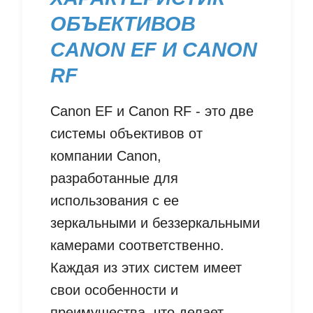
ОБЪЕКТИВОВ
CANON EF И CANON
RF
Canon EF и Canon RF - это две
системы объективов от
компании Canon,
разработанные для
использования с ее
зеркальными и беззеркальными
камерами соответственно.
Каждая из этих систем имеет
свои особенности и
преимущества, что делает