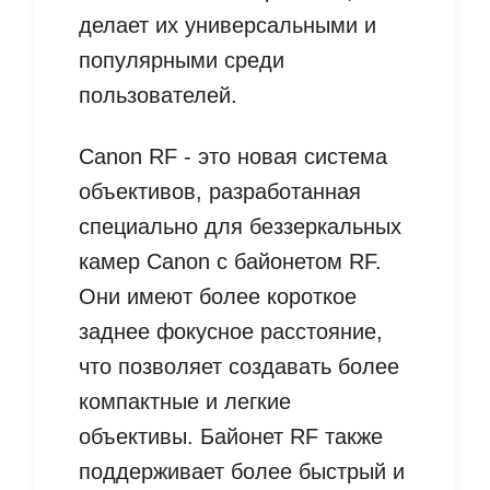
делает их универсальными и
популярными среди
пользователей.
Canon RF - это новая система
объективов, разработанная
специально для беззеркальных
камер Canon с байонетом RF.
Они имеют более короткое
заднее фокусное расстояние,
что позволяет создавать более
компактные и легкие
объективы. Байонет RF также
поддерживает более быстрый и