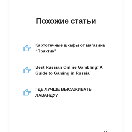
Похожие статьи
Картотечные шкафы от магазина
“Практик”
Best Russian Online Gambling: A
Guide to Gaming in Russia
ГДЕ ЛУЧШЕ ВЫСАЖИВАТЬ
ЛАВАНДУ?