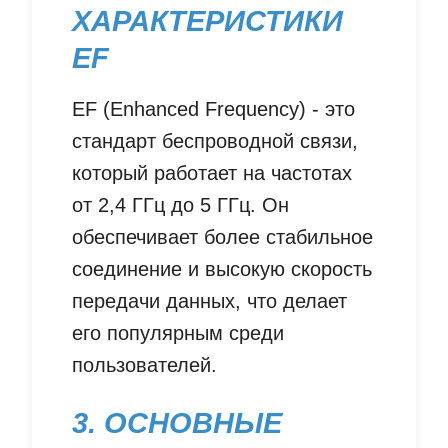
ХАРАКТЕРИСТИКИ
EF
EF (Enhanced Frequency) - это
стандарт беспроводной связи,
который работает на частотах
от 2,4 ГГц до 5 ГГц. Он
обеспечивает более стабильное
соединение и высокую скорость
передачи данных, что делает
его популярным среди
пользователей.
3. ОСНОВНЫЕ