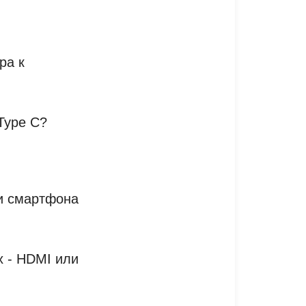
ра к
Type C?
и смартфона
х - HDMI или