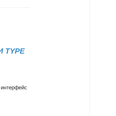
И TYPE
ый интерфейс