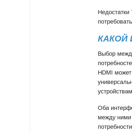
Недостатки 
потребовать
КАКОЙ 
Выбор между
потребносте
HDMI может
универсальн
устройствам
Оба интерфе
между ними 
потребности