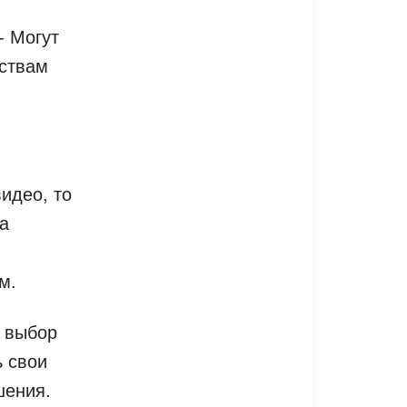
- Могут
йствам
идео, то
а
м.
и выбор
ь свои
шения.