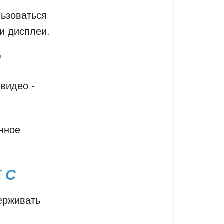
льзоваться
и дисплеи.
I
видео -
нное
 C
ерживать