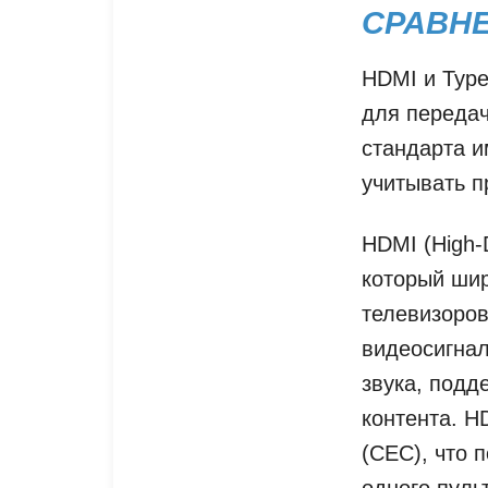
СРАВНЕ
HDMI и Type
для передач
стандарта и
учитывать п
HDMI (High-D
который шир
телевизоров
видеосигнал
звука, подд
контента. H
(CEC), что 
одного пуль