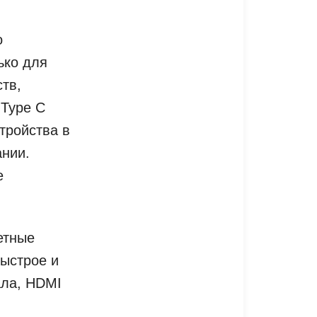
о
ько для
ств,
 Type C
тройства в
ании.
е
етные
быстрое и
ала, HDMI