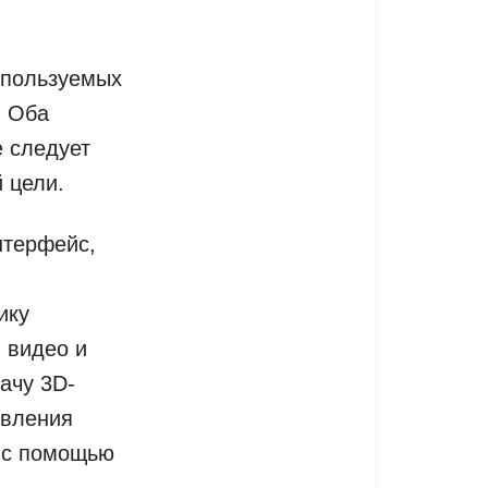
спользуемых
. Оба
е следует
 цели.
интерфейс,
ику
 видео и
ачу 3D-
авления
и с помощью