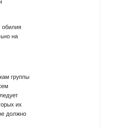
и
т обилия
льно на
кам группы
сем
следует
торых их
ое должно