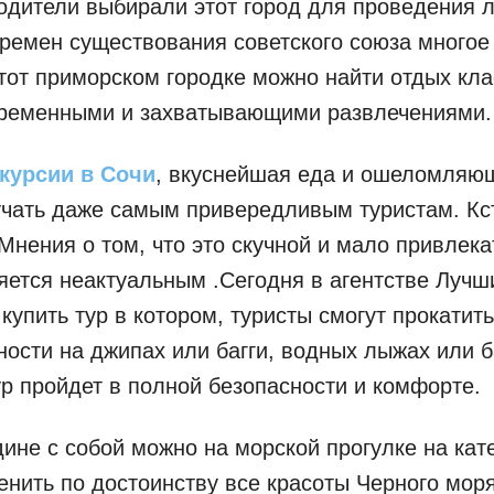
дители выбирали этот город для проведения л
времен существования советского союза многое
этот приморском городке можно найти отдых кла
ременными и захватывающими развлечениями.
курсии в Сочи
, вкуснейшая еда и ошеломляю
учать даже самым привередливым туристам. Кст
 Мнения о том, что это скучной и мало привлек
яется неактуальным .Сегодня в агентстве Лучш
купить тур в котором, туристы смогут прокатить
ности на джипах или багги, водных лыжах или 
ур пройдет в полной безопасности и комфорте.
ине с собой можно на морской прогулке на кате
енить по достоинству все красоты Черного мор