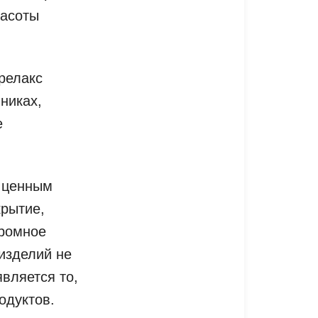
расоты
релакс
никах,
е
и ценным
крытие,
громное
изделий не
вляется то,
одуктов.