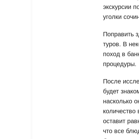
экскурсии п
уголки сочи
Поправить з
туров. В не
поход в ба
процедуры.
После иссле
будет знако
насколько о
количество 
оставит рав
что все блю