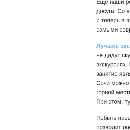
Еще наши ро
досуга. Со 
и теперь в 
самыми сов
Лучшие экс
не дадут ск
экскурсиях.
занятие явл
Сочи можно 
горной мест
При этом, т
Побыть наед
позволит оц