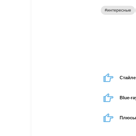
#интересные
Стайле
Blue-r
Плюсы 