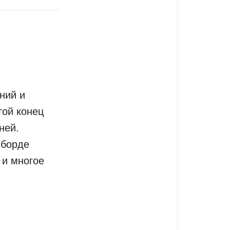
ний и
гой конец
ней.
йборде
 и многое