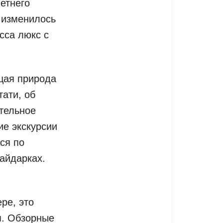
етнего
 изменилось
сса люкс с
щая природа
ати, об
ательное
ие экскурсии
ся по
байдарках.
ре, это
я. Обзорные