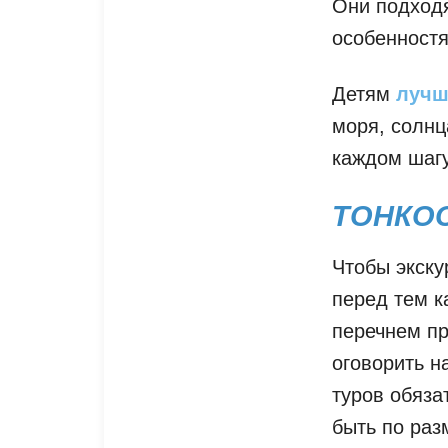
Они подход
особенност
Детям
лучш
моря, солнц
каждом шагу
ТОНКО
Чтобы экску
перед тем к
перечнем пр
оговорить н
туров обяза
быть по раз