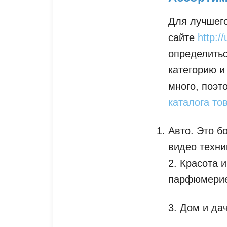
Для лучшего
сайте
http:/
определитьс
категорию и
много, поэт
каталога то
Авто. Это б
видео техни
2. Красота 
парфюмерие
3. Дом и да