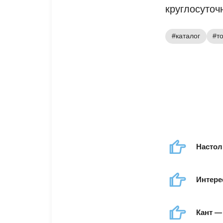
круглосуточ
#каталог
#т
Настол
Интере
Кант —