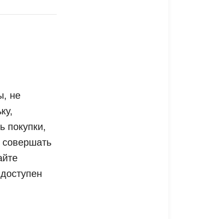
ы, не
ку,
ь покупки,
о совершать
айте
 доступен