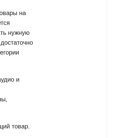
товары на
ется
ать нужную
 достаточно
тегории
аудио и
ны,
щий товар.