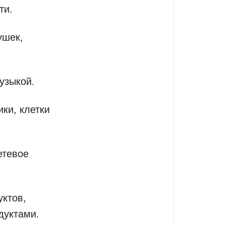
ти.
ушек,
узыкой.
ики, клетки
етевое
уктов,
дуктами.