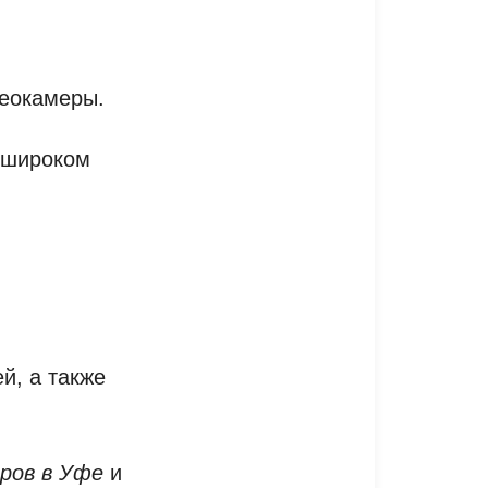
деокамеры.
в широком
й, а также
ров в Уфе
и