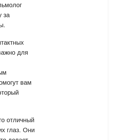
льмолог
у за
ы.
нтактных
важно для
ным
омогут вам
оторый
это отличный
их глаз. Они
то делает