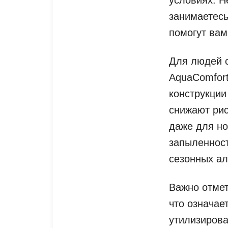
занимаетесь
помогут вам
Для людей с
AquaComfort
конструкции
снижают рис
даже для н
запыленност
сезонных ал
Важно отмет
что означае
утилизироват