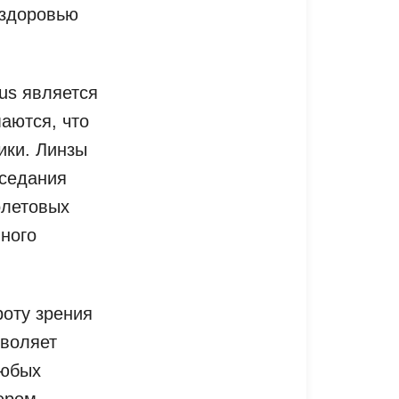
 здоровью
us является
аются, что
ики. Линзы
оседания
олетовых
ного
роту зрения
зволяет
любых
ером,