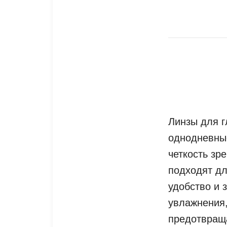
Линзы для г
однодневные
четкость зр
подходят дл
удобство и 
увлажнения,
предотвраща