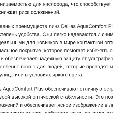
ницаемостью для кислорода, что способствует
снижает риск осложнений.
авных преимуществ линз Dailies AquaComfort Pl
степень удобства. Они легко надеваются и сним
деальными для новичков в мире контактной опт
альное покрытие, которое помогает избежать 
 и обеспечивает надежную защиту от ультрафи
особенно важно для людей, которые проводят м
улице или в условиях яркого света.
es AquaComfort Plus обеспечивают отличную ост
воей высокой оптической стабильности. Это по
кажений и обеспечивает ясное изображение в 
езависимо от того, работаете ли вы за компьют