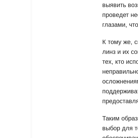
выявить во
проведет не
глазами, чт
К тому же, 
линз и их с
тех, кто исп
неправильно
осложнения
поддерживат
предоставл
Таким образ
выбор для т
обеспечиваю