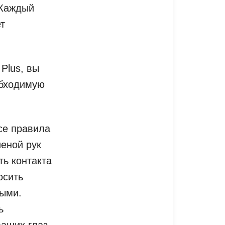
 Каждый
т
 Plus, вы
обходимую
се правила
иеной рук
ть контакта
осить
ными.
ь
ваших глаз