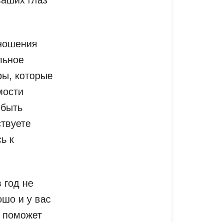
 ношения
льное
ры, которые
мости
 быть
ствуете
ь к
 год не
ошо и у вас
р поможет