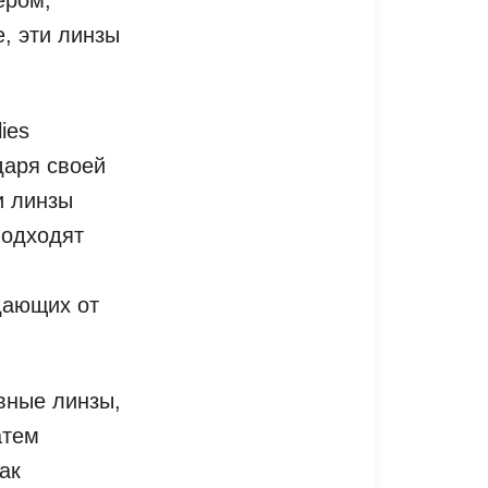
, эти линзы
ies
даря своей
и линзы
подходят
дающих от
евные линзы,
атем
ак