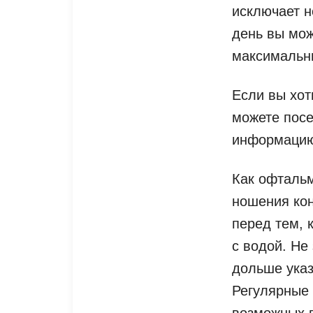
исключает н
день вы мож
максимальны
Если вы хот
можете пос
информацию 
Как офтальм
ношения кон
перед тем, 
с водой. Не
дольше указ
Регулярные 
возможных п