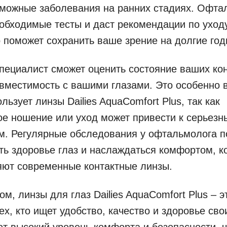
зможные заболевания на ранних стадиях. Офта
обходимые тесты и даст рекомендации по уход
о поможет сохранить ваше зрение на долгие год
специалист сможет оценить состояние ваших ко
овместимость с вашими глазами. Это особенно 
ользует линзы Dailies AquaComfort Plus, так как
е ношение или уход может привести к серьез
м. Регулярные обследования у офтальмолога п
ь здоровье глаз и наслаждаться комфортом, к
яют современные контактные линзы.
ом, линзы для глаз Dailies AquaComfort Plus – 
ех, кто ищет удобство, качество и здоровье сво
т высокий уровень комфорта и безопасности, ч