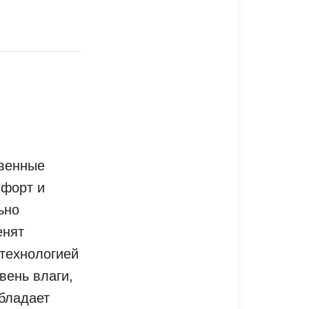
твенные
мфорт и
ьно
енят
 технологией
вень влаги,
обладает