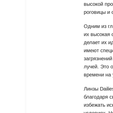
высокой про
роговицы и 
Одним из гл
их высокая 
делает их и
имеют специ
загрязнений
лучей. Это 
времени на 
Линзы Daili
благодаря с
избежать ис
условиях. Н