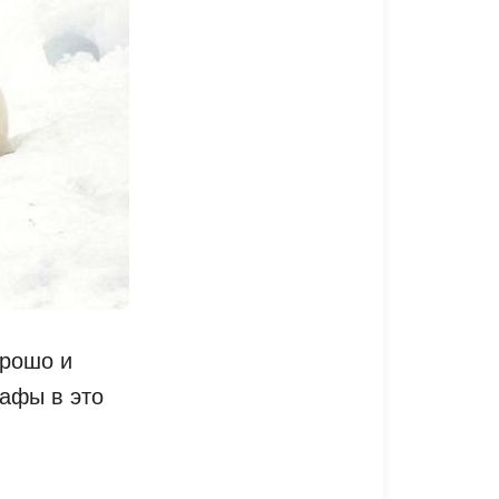
орошо и
рафы в это