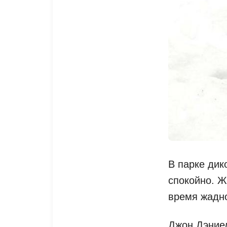
В парке дик
спокойно. Ж
время жадн
Джон Дэниел