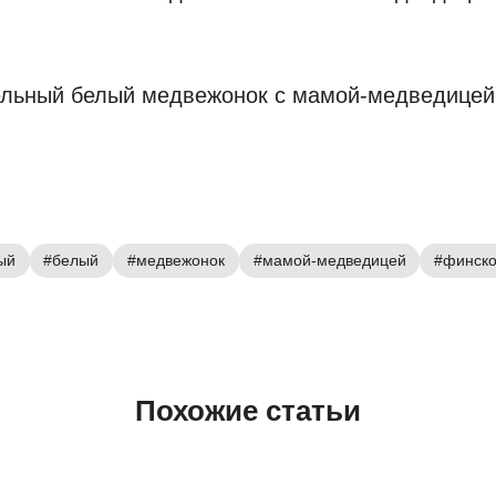
ый
#белый
#медвежонок
#мамой-медведицей
#финск
Похожие статьи