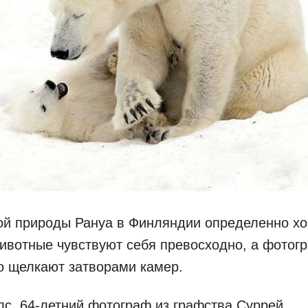
ой природы Рануа в Финляндии определенно х
ивотные чувствуют себя превосходно, а фотог
о щелкают затворами камер.
с, 64-летний фотограф из графства Суррей