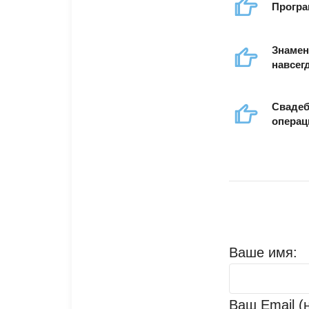
Програ
Знамен
навсег
Свадеб
операц
Ваше имя:
Ваш Email (