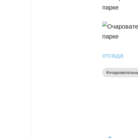
отсюда
#очаровательн