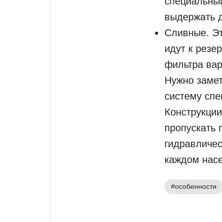
специальный
выдержать д
Сливные. Эт
идут к резе
фильтра вар
Нужно замет
систему спе
Конструкци
пропускать 
гидравличе
каждом насе
#особенности