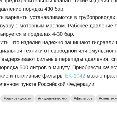
 предохранительный клапан. Такие изделия с
авление порядка 430 бар.
и варианты устанавливаются в трубопроводах,
рвуару с моторным маслом. Рабочее давление т
ьируется в пределах 4-30 бар.
ить, что изделия надежно защищают гидравли
циальной техники от свободной или эмульсион
и выдерживают сильные перепады давления, с
порядка 500 литров в минуту. Приобрести каче
ские и топливные фильтры
EK-1042
можно практ
ленном пункте Российской Федерации.
#разновидности
#гидравлических
#фильтров
#спецтехн