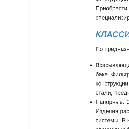
Приобрести
специализир
КЛАСС
По предназ
Всасывающи
баке. Фильт
конструкции
стали, пред
Напорные. Э
Изделия ра
системы. В 