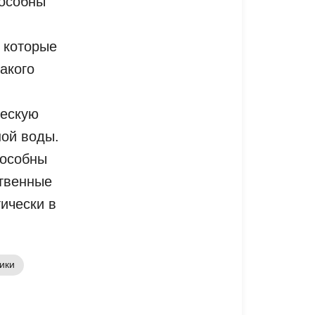
пособны
 которые
акого
ческую
ной воды.
пособны
ственные
ически в
ики