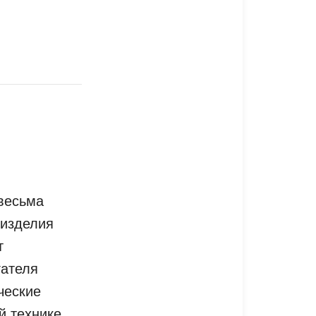
весьма
 изделия
т
гателя
ческие
й технике.