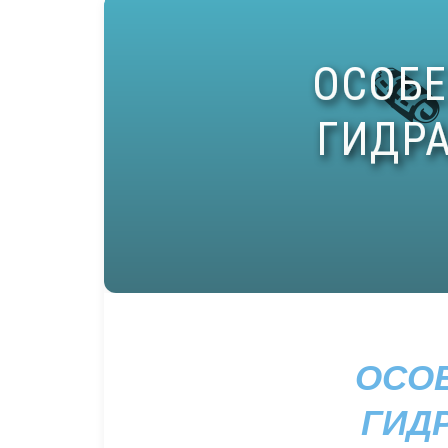
ОСО
ГИД