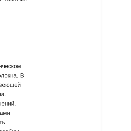
ическом
локна. В
авеющей
ла.
нений.
тами
ть