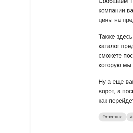
Сообщаем та
компании ва
цены на пре
Также здесь
каталог пре
сможете пос
которую мы 
Ну а еще ва
ворот, а по
как перейде
#откатные
#