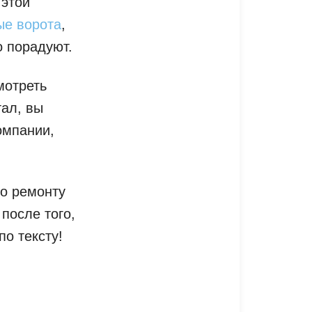
 этой
ые ворота
,
о порадуют.
мотреть
тал, вы
омпании,
по ремонту
после того,
по тексту!