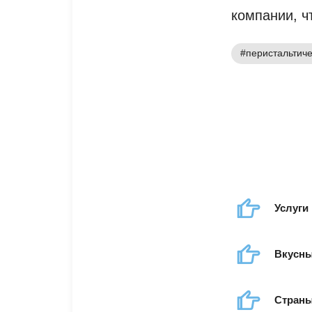
компании, ч
#перистальтич
Услуги
Вкусны
Страны