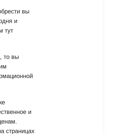
иобрести вы
одня и
м тут
, то вы
шим
ормационной
же
ественное и
ценам.
на страницах