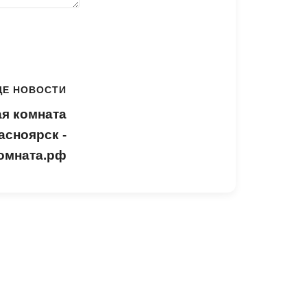
ЩЕ НОВОСТИ
я комната
асноярск -
омната.рф