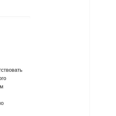
тствовать
ого
им
по