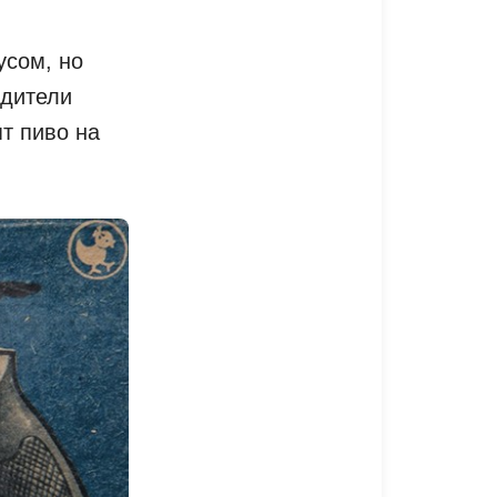
усом, но
одители
ят пиво на