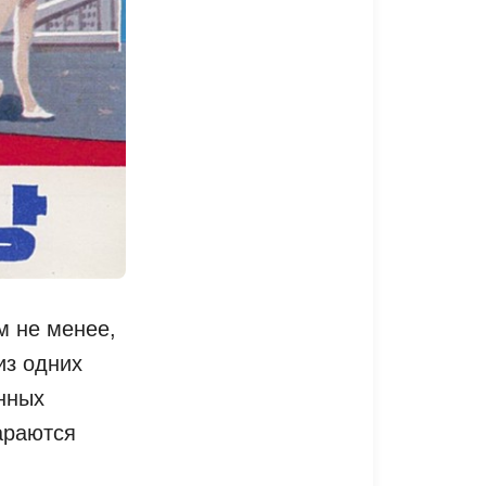
м не менее,
из одних
нных
араются