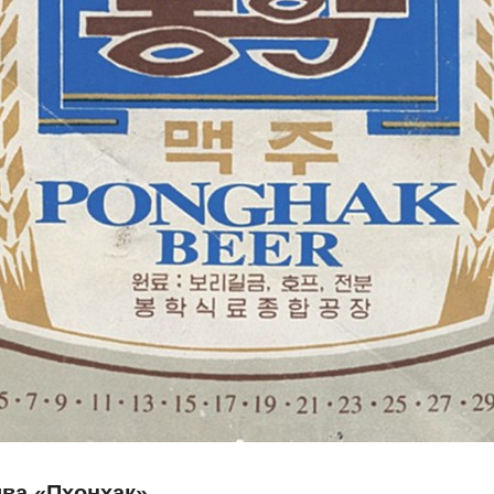
ива «Пхонхак»