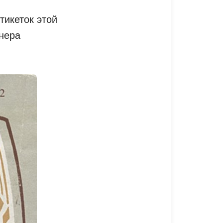
тикеток этой
нера