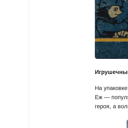
Игрушечны
На упаковке
Еж — попул
героя, а во