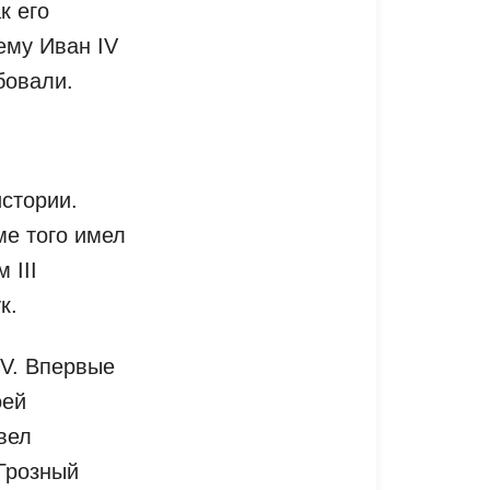
к его
ему Иван IV
бовали.
стории.
ме того имел
 III
к.
IV. Впервые
оей
вел
Грозный