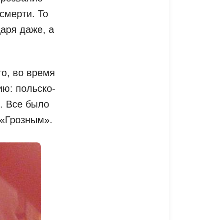
 смерти. То
царя даже, а
го, во время
ию: польско-
. Все было
 «Грозным».