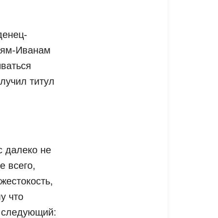
денец-
арям-Иванам
ываться
олучил титул
с далеко не
е всего,
 жестокость,
у что
с следующий: