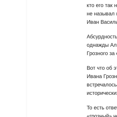
кто его так 
не называл 
Иван Васил
Абсурдность
однажды Ал
Грозного за
Вот что об 
Ивана Грозн
встречалось
исторически
То есть отв
«грозный» н