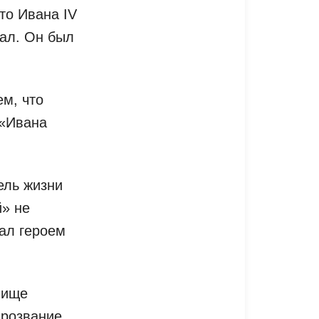
кто Ивана IV
вал. Он был
м, что
 «Ивана
ель жизни
й» не
тал героем
вище
прозвание