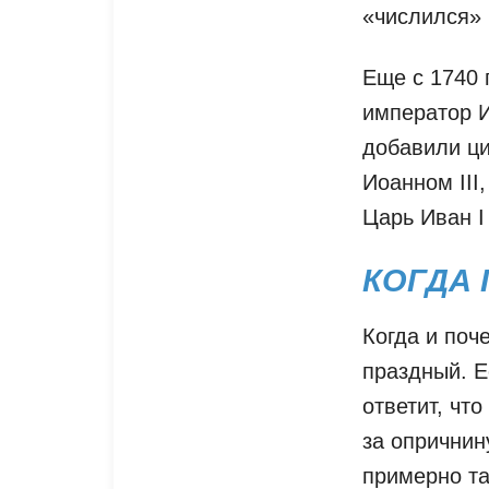
«числился» 
Еще с 1740 
император И
добавили ци
Иоанном III
Царь Иван I
КОГДА 
Когда и поч
праздный. Е
ответит, чт
за опричнин
примерно та