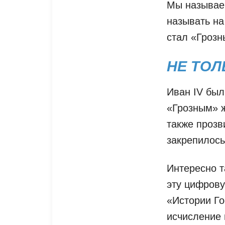
Мы называем
называть на
стал «Грозн
НЕ ТОЛ
Иван IV был
«Грозным» ж
также прозв
закрепилось
Интересно т
эту цифрову
«Истории Го
исчисление 