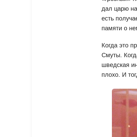
дал царю на
есть получа
памяти о не
Когда это п
Смуты. Когд
шведская ин
плохо. И то