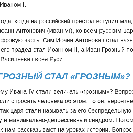
Иваном I.
года, когда на российский престол вступил мла
оанн Антонович (Иван VI), ко всем русским ц
фровую часть. Сам Иоанн Антонович стал наз
, его прадед стал Иоанном II, а Иван Грозный п
 Васильевич всея Руси.
ГРОЗНЫЙ СТАЛ «ГРОЗНЫМ»?
ему Ивана IV стали величать «грозным»? Вопро
сли спросить человека об этом, то он, вероятне
о так царя стали называть за его беспредельную
у и маниакально-депрессивный синдром. Потом
к нам рассказывают на уроках истории. Вопро