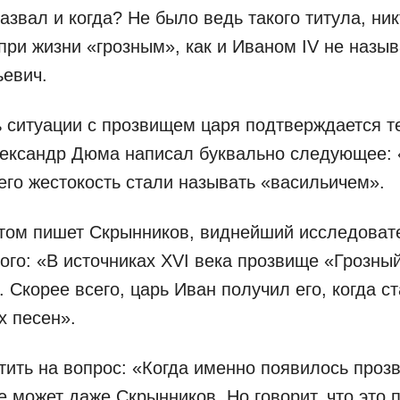
назвал и когда? Не было ведь такого титула, ни
при жизни «грозным», как и Иваном IV не назы
ьевич.
 ситуации с прозвищем царя подтверждается те
ександр Дюма написал буквально следующее:
 его жестокость стали называть «васильичем».
этом пишет Скрынников, виднейший исследоват
ого: «В источниках XVI века прозвище «Грозны
. Скорее всего, царь Иван получил его, когда с
х песен».
етить на вопрос: «Когда именно появилось проз
е может даже Скрынников. Но говорит, что это 