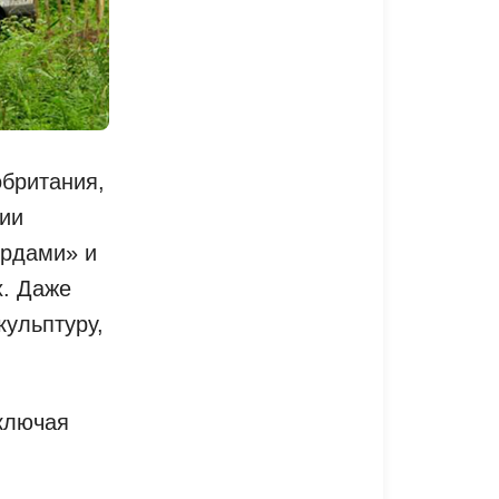
обритания,
нии
ордами» и
х. Даже
ульптуру,
включая