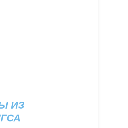
Ы ИЗ
НГСА