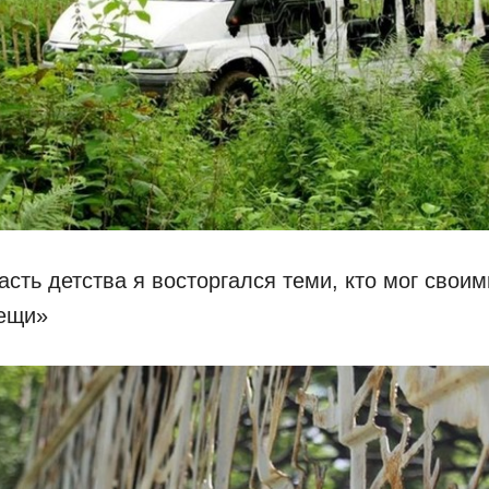
сть детства я восторгался теми, кто мог свои
вещи»