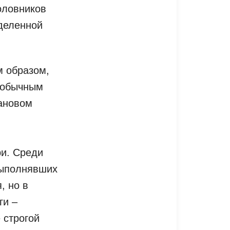
оловников
еделенной
м образом,
м обычным
рановом
ри. Среди
выполнявших
, но в
ги –
 строгой