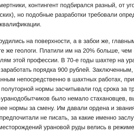
мертники, контингент подбирался разный, от уг
ских), но подобные разработки требовали опр
 квалификации.
рудились на поверхности, а в забои же, главны
те же геологи. Платили им на 20% больше, че
лям этой профессии. В 70-е годы шахтер на у
 заработать порядка 900 рублей. Заключенным,
нным непосредственно в шахтных работах, при
полуторной нормы засчитывали год срока за т
в-уранодобытчиков было немало стахановцев, 
лее нормы за смену. Им давали ордена и звания
предпочитали не писать, за какие именно заслу
месторождений урановой руды велись в режиме