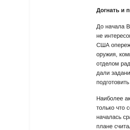
Догнать и 
До начала 
не интересо
США опереж
оружия, ком
отделом рад
дали задани
подготовить
Наиболее ак
только что 
началась ср
плане счита