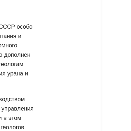
 СССР особо
итания и
омного
о дополнен
геологам
ия урана и
оводством
о управления
и в этом
 геологов