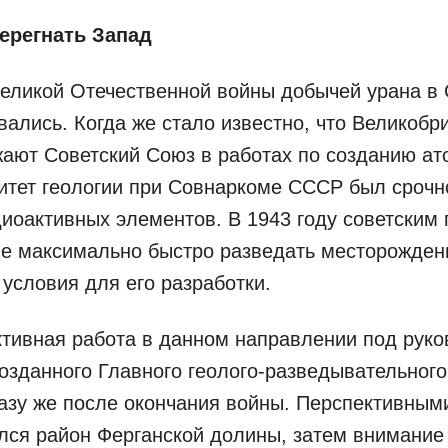
перегнать Запад
Великой Отечественной войны добычей урана в
вались. Когда же стало известно, что Великобр
ают Советский Союз в работах по созданию ат
итет геологии при Совнаркоме СССР был срочн
иоактивных элементов. В 1943 году советским 
е максимально быстро разведать месторожден
 условия для его разработки.
тивная работа в данном направлении под рук
созданного Главного геолого-разведывательног
азу же после окончания войны. Перспективным
лся район Ферганской долины, затем внимание