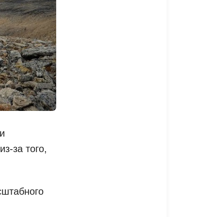
и
з-за того,
сштабного