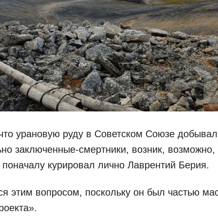
что урановую руду в Советском Союзе добывал
но заключенные-смертники, возник, возможно, и
у поначалу курировал лично Лаврентий Берия.
я этим вопросом, поскольку он был частью ма
роекта».