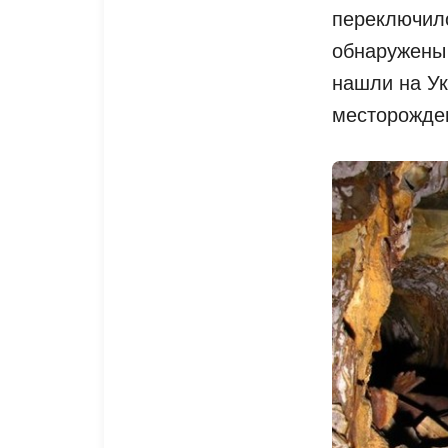
переключило
обнаружены
нашли на У
месторожде