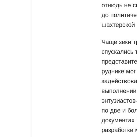
отнюдь не с
до политиче
шахтерской
Чаще зеки т
спускались 
представите
руднике мог
задействова
выполнении 
энтузиасто
по две и бо
документах 
разработки 