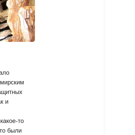
ало
амирским
Защитных
к и
какое-то
это были