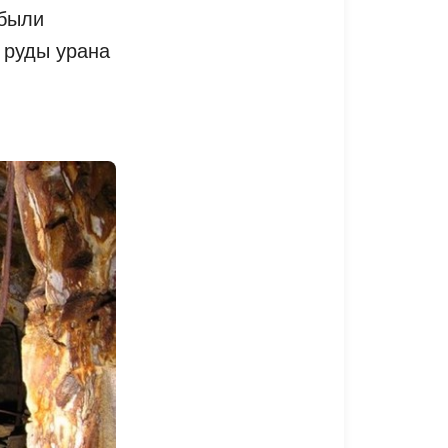
 были
 руды урана