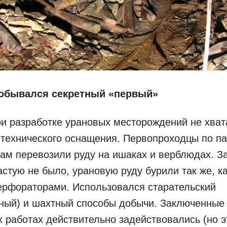
добывался секретный «первый»
и разработке урановых месторождений не хват
 технического оснащения. Первопроходцы по п
ам перевозили руду на ишаках и верблюдах. 
астую не было, урановую руду бурили так же, ка
ерфораторами. Использовался старательский
ный) и шахтный способы добычи. Заключенные 
х работах действительно задействовались (но 