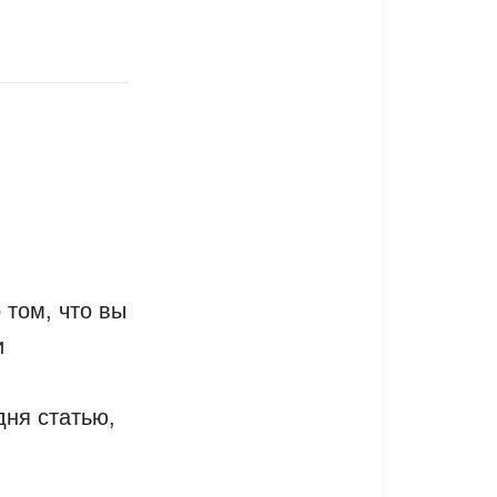
 том, что вы
и
й
дня статью,