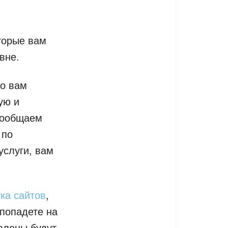
торые вам
вне.
то вам
ую и
сообщаем
 по
услуги, вам
ка сайтов
,
 попадете на
влены будут