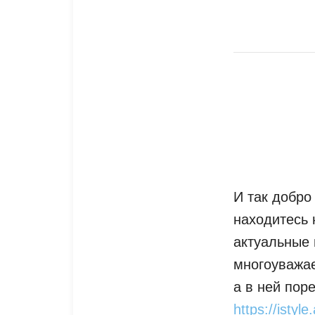
И так добро
находитесь 
актуальные 
многоуважае
а в ней пор
https://istyl