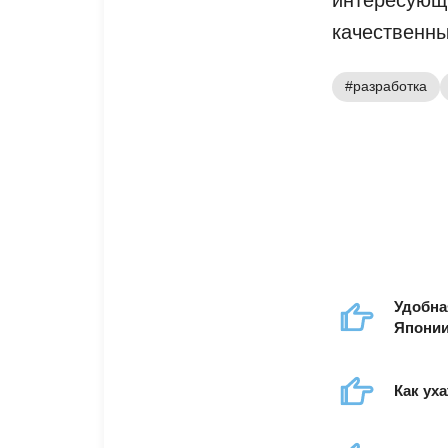
качественны
#разработка
Удобна
Японии
Как ух