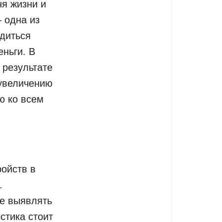
ня жизни и
 одна из
диться
еньги. В
 результате
 увеличению
ю ко всем
ройств в
.
ще выявлять
стика стоит