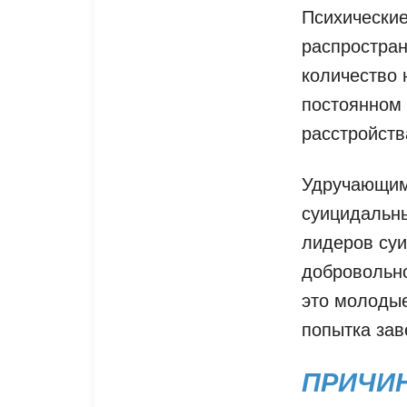
Психические
распростран
количество 
постоянном 
расстройств
Удручающим 
суицидальны
лидеров суи
добровольно
это молодые
попытка зав
ПРИЧИН