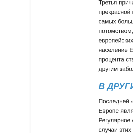
Третья прич
прекрасной 
самых боль
потомством,
европейских
население Е
процента ст
другим заб
В ДРУГ
Последней «
Европе явля
Регулярное 
случаи этих