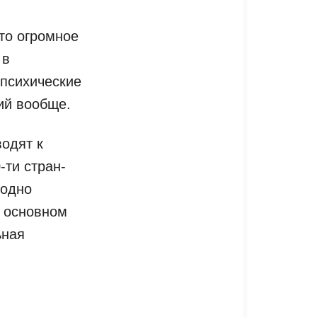
то огромное
 в
 психические
ий вообще.
одят к
-ти стран-
годно
в основном
ьная