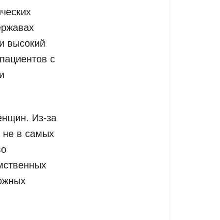
ических
ержавах
и высокий
 пациентов с
и
енщин. Из-за
 не в самых
во
умственных
можных