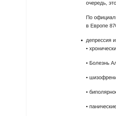
очередь, эт
По официал
в Европе 87
депрессия и
• хроническ
• Болезнь А
• шизофрени
• биполярно
• панически