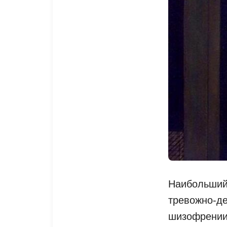
Наибольший 
тревожно-д
шизофрении,