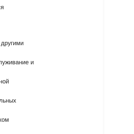
ся
 другими
служивание и
ной
ельных
ком