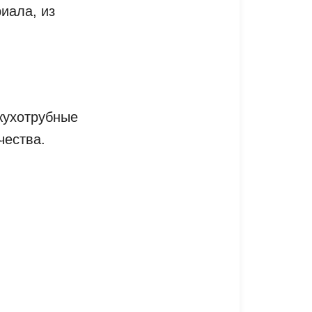
иала, из
жухотрубные
чества.