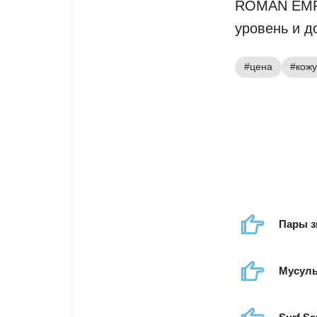
ROMAN EMPI
уровень и д
#цена
#кож
Пары з
Мусуль