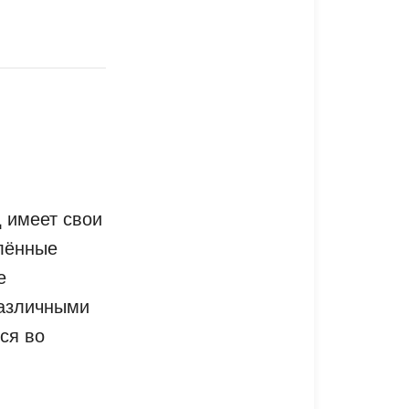
 имеет свои
елённые
е
различными
ся во