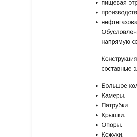
пищевая от
производств
нефтегазов
Обусловлено
напрямую с
Конструкци
составные 
Большое кол
Камеры.
Патрубки.
Крышки.
Опоры.
Кожухи.