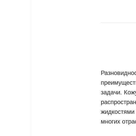
Разновиднос
преимуществ
задачи. Ко
распростра
жидкостями 
многих отра