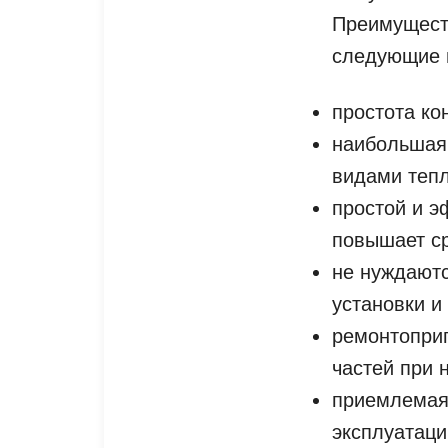
Преимущест
следующие 
простота ко
наибольшая 
видами теп
простой и э
повышает ср
не нуждаютс
установки и
ремонтоприг
частей при 
приемлемая 
эксплуатаци