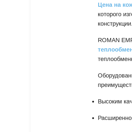
Цена на ко
которого из
конструкции
ROMAN EMP
теплообме
теплообменн
Оборудован
преимущест
Высоким кач
Расширенной