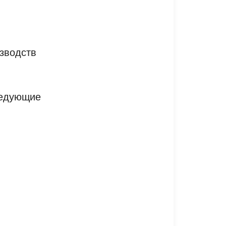
изводств
ледующие