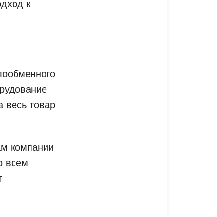
дход к
плообменного
орудование
 весь товар
ам компании
о всем
т
.