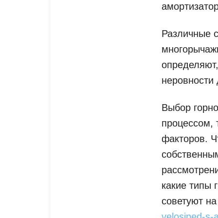
амортизатор
Различные с
многорычажн
определяют,
неровности 
Выбор горно
процессом,
факторов. Ч
собственным
рассмотрение
какие типы 
советуют на
velosiped-s-