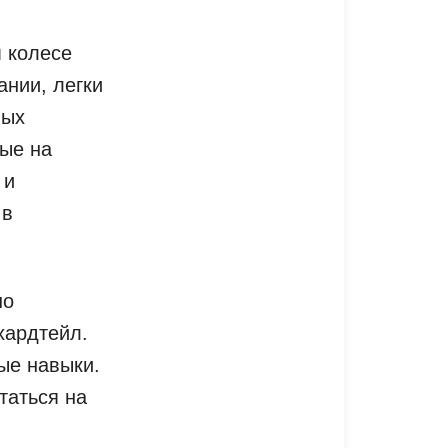
 колесе
нии, легки
ных
ые на
 и
 в
но
хардтейл.
ые навыки.
таться на