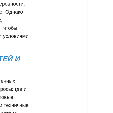
еровности,
е. Однако
,
, чтобы
и условиями
ТЕЙ И
венных
росы: где и
нтовые
 и техничные