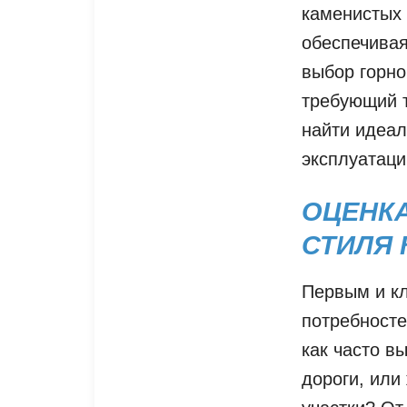
каменистых 
обеспечива
выбор горно
требующий т
найти идеал
эксплуатаци
ОЦЕНК
СТИЛЯ 
Первым и к
потребносте
как часто в
дороги, или