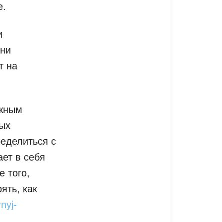
е.
и
Они
т на
ожным
ых
еделиться с
ет в себя
е того,
ять, как
nyj-