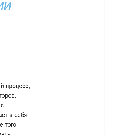
ИИ
й процесс,
торов.
 с
ет в себя
е того,
ять.