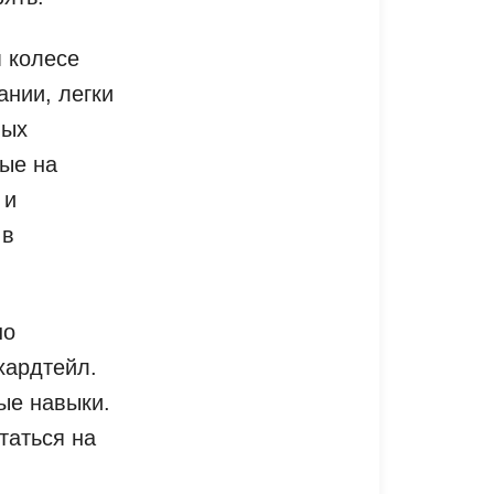
 колесе
нии, легки
ных
ые на
 и
 в
но
хардтейл.
ые навыки.
таться на