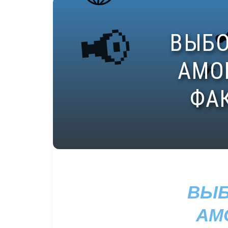
ВЫБ
АМ