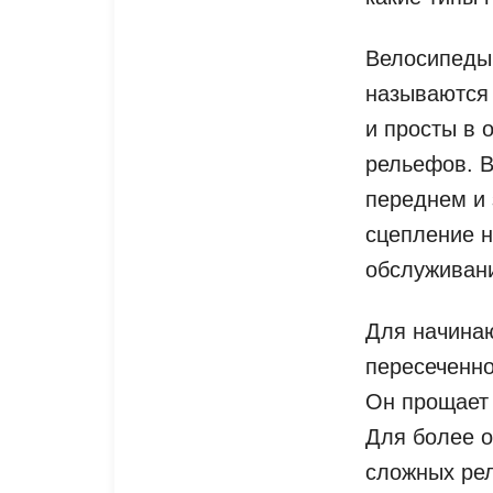
Велосипеды 
называются
и просты в 
рельефов. 
переднем и 
сцепление н
обслуживан
Для начина
пересеченно
Он прощает 
Для более о
сложных рел