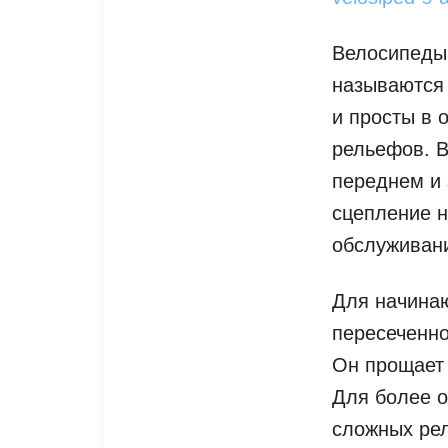
Велосипеды 
называются
и просты в 
рельефов. 
переднем и 
сцепление н
обслуживан
Для начина
пересеченно
Он прощает 
Для более о
сложных рел