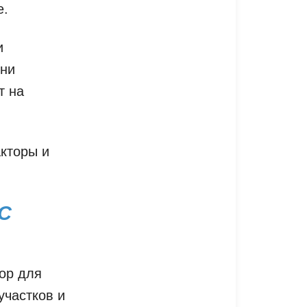
е.
и
Они
т на
кторы и
С
ор для
участков и