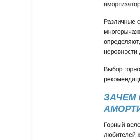
амортизатор
Различные с
многорычажн
определяют,
неровности 
Выбор горно
рекомендац
ЗАЧЕМ
АМОРТ
Горный вел
любителей к