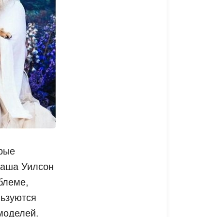
орые
таша Уилсон
блеме,
льзуются
моделей.