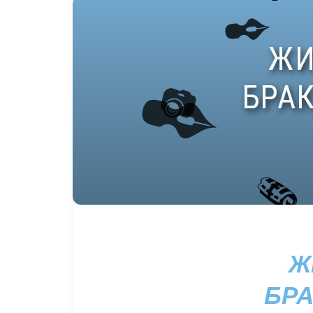
Ж
БРА