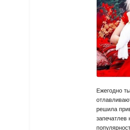
Ежегодно ты
отлавливают
решила прив
запечатлев 
популярност