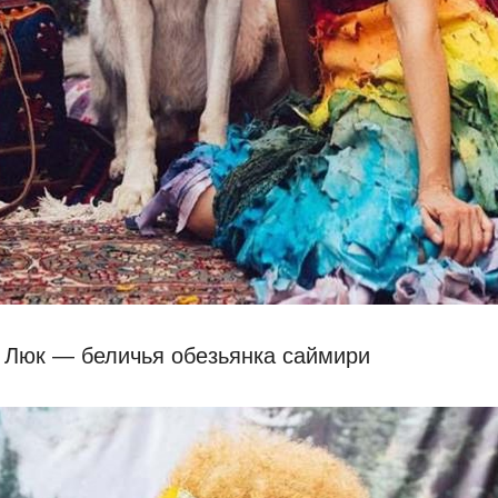
 Люк — беличья обезьянка саймири