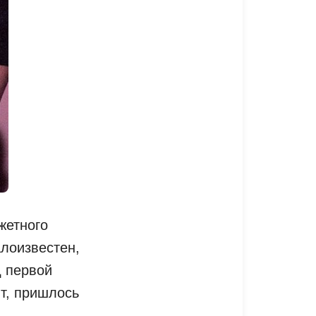
жетного
лоизвестен,
д первой
ят, пришлось