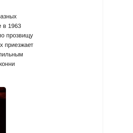
разных
 в 1963
по прозвищу
ах приезжает
апильным
жонни