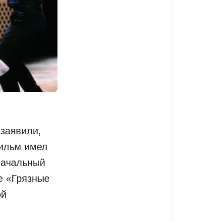
 заявили,
фильм имел
начальный
е «Грязные
ой