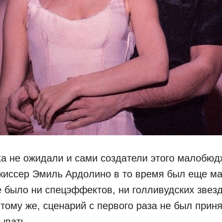
ха не ожидали и сами создатели этого малобюд
жиссер Эмиль Ардолино в то время был еще ма
 было ни спецэффектов, ни голливудских звез
 тому же, сценарий c первого раза не был прин
ывать.