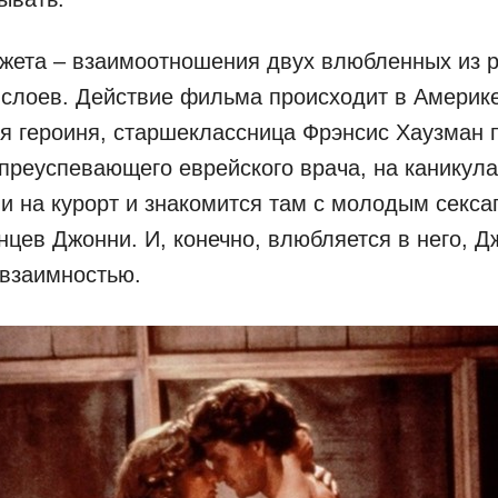
жета – взаимоотношения двух влюбленных из 
слоев. Действие фильма происходит в Америке
ая героиня, старшеклассница Фрэнсис Хаузман 
 преуспевающего еврейского врача, на каникул
и на курорт и знакомится там с молодым секс
нцев Джонни. И, конечно, влюбляется в него, Д
 взаимностью.