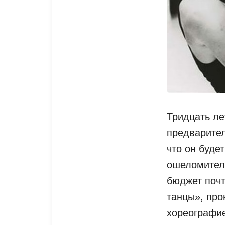
Тридцать ле
предварител
что он буде
ошеломител
бюджет почт
танцы», про
хореографи