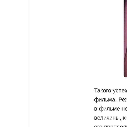
Такого успе
фильма. Ре
в фильме не
величины, к
его передел