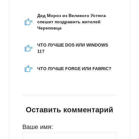
Дед Мороз из Великого Устюга
спешит поздравить жителей
Череповца
ЧТО ЛУЧШЕ DOS ИЛИ WINDOWS
11?
ЧТО ЛУЧШЕ FORGE ИЛИ FABRIC?
Оставить комментарий
Ваше имя: