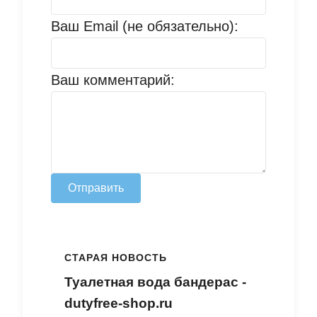
Ваш Email (не обязательно):
Ваш комментарий:
Отправить
СТАРАЯ НОВОСТЬ
Туалетная вода бандерас -
dutyfree-shop.ru