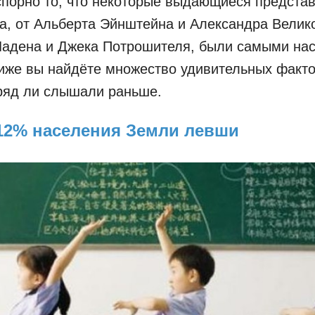
порно то, что некоторые выдающиеся предста
а, от Альберта Эйнштейна и Александра Велик
Ладена и Джека Потрошителя, были самыми на
иже вы найдёте множество удивительных факто
ряд ли слышали раньше.
 12% населения Земли левши