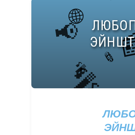
ЛЮБО
ЭЙНШ