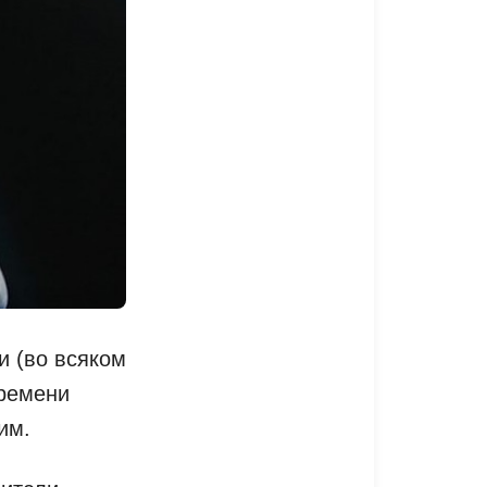
и (во всяком
времени
им.