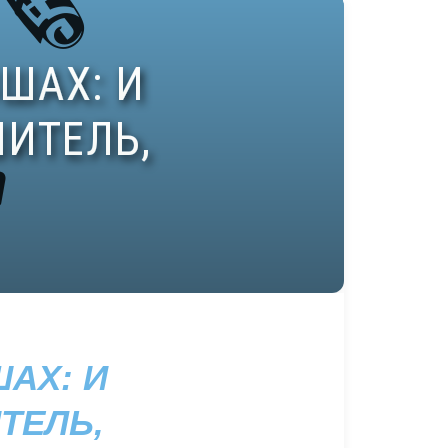
АХ: И
ТЕЛЬ,