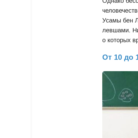
Однако бесс
человечеств
Усамы бен 
левшами. Н
о которых в
От 10 до