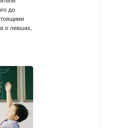
вители
ого до
стоящими
в о левшах,