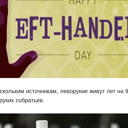
скольким источникам, леворукие живут лет на 
руких собратьев.