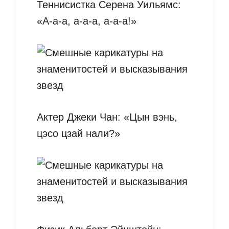
Теннисистка Серена Уильямс:
«А-а-а, а-а-а, а-а-а!»
Актер Джеки Чан: «Цын вэнь,
цэсо цзай нали?»